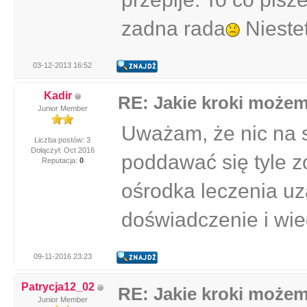
zadna rada
Nieste
03-12-2013 16:52
Kadir
RE: Jakie kroki może
Junior Member
Uważam, że nic na si
Liczba postów: 3
Dołączył: Oct 2016
poddawać się tyle z
Reputacja:
0
ośrodka leczenia u
doświadczenie i wie
09-11-2016 23:23
Patrycja12_02
RE: Jakie kroki może
Junior Member