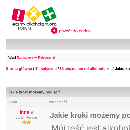
Witaj! (
Logowanie
—
Rejestracja
)
Strona główna
/
Tematyczne
/
Uzależnienie od alkoholu
/
Jakie k
Jakie kroki możemy podjąć?
Autor
Wiadomość
inna
Jakie kroki możemy p
Junior Member
Mój teść jest alkoho