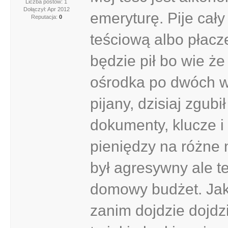
Liczba postów: 1
Dołączył: Apr 2012
emeryturę. Pije cał
Reputacja:
0
teściową albo płacze
będzie pił bo wie że 
ośrodka po dwóch wi
pijany, dzisiaj zgubi
dokumenty, klucze i
pieniędzy na różne 
był agresywny ale te
domowy budżet. Jak
zanim dojdzie dojdz