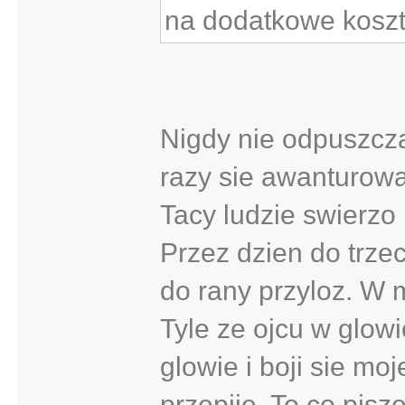
na dodatkowe koszt
Nigdy nie odpuszc
razy sie awanturowa
Tacy ludzie swierzo 
Przez dzien do trze
do rany przyloz. W 
Tyle ze ojcu w glowi
glowie i boji sie mo
przepije. To co pisze