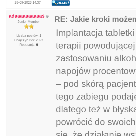
28-09-2023 14:37
adaaaaaaaaaaś
RE: Jakie kroki może
Junior Member
Implantacja tabletk
Liczba postów: 1
Dołączył: Dec 2023
terapii powodującej
Reputacja:
0
zastosowaniu alkoh
napojów procentowy
– pod skórą pacjent
tego zabiegu podaj
dlatego też w błys
powrócić do swoic
się, że działanie w