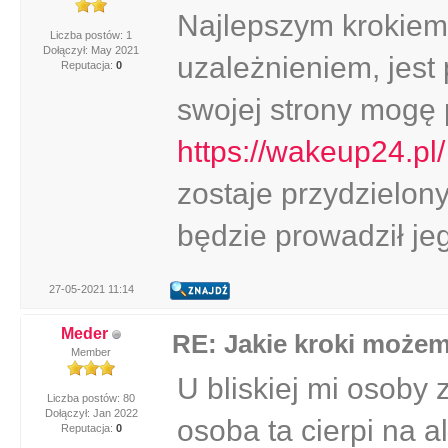
Najlepszym krokiem
Liczba postów: 1
Dołączył: May 2021
uzależnieniem, jest
Reputacja:
0
swojej strony mogę 
https://wakeup24.pl/
zostaje przydzielon
będzie prowadził je
27-05-2021 11:14
Meder
RE: Jakie kroki może
Member
U bliskiej mi osoby
Liczba postów: 80
Dołączył: Jan 2022
osoba ta cierpi na a
Reputacja:
0