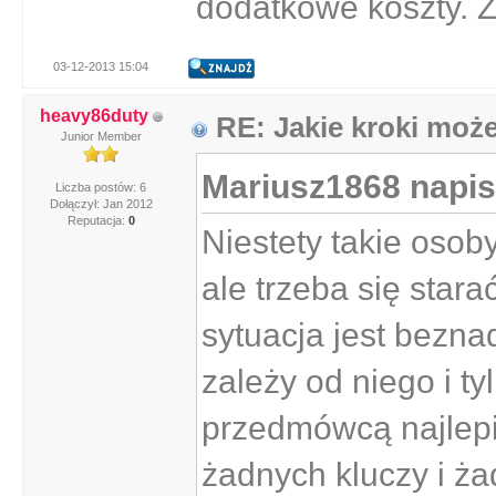
dodatkowe koszty. 
03-12-2013 15:04
heavy86duty
RE: Jakie kroki moż
Junior Member
Mariusz1868 napis
Liczba postów: 6
Dołączył: Jan 2012
Reputacja:
0
Niestety takie oso
ale trzeba się star
sytuacja jest bezna
zależy od niego i t
przedmówcą najlepi
żadnych kluczy i ża