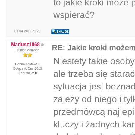
to jakie kroki może 
wspierać?
03-04-2012 21:20
Mariusz1868
RE: Jakie kroki może
Junior Member
Niestety takie osob
Liczba postów: 4
Dołączył: Dec 2013
ale trzeba się stara
Reputacja:
0
sytuacja jest beznad
zależy od niego i ty
przedmówcą najlepi
kluczy i żadnych kar