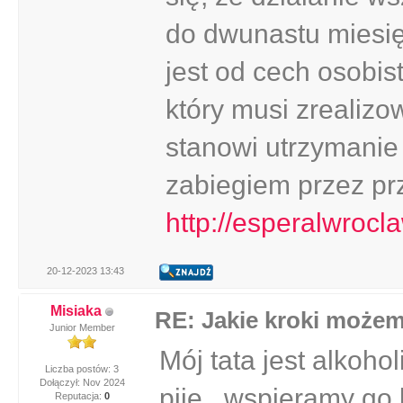
do dwunastu miesię
jest od cech osobi
który musi zrealiz
stanowi utrzymanie
zabiegiem przez pr
http://esperalwrocl
20-12-2023 13:43
Misiaka
RE: Jakie kroki może
Junior Member
Mój tata jest alkohol
Liczba postów: 3
Dołączył: Nov 2024
pije...wspieramy go 
Reputacja:
0