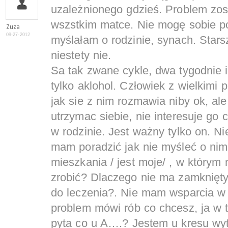
uzależnionego gdzieś. Problem zost
wszstkim matce. Nie mogę sobie po
Zuza
09-27-2012
myślałam o rodzinie, synach. Starsz
niestety nie.
Sa tak zwane cykle, dwa tygodnie i 
tylko aklohol. Człowiek z wielkimi
jak sie z nim rozmawia niby ok, ale
utrzymac siebie, nie interesuje go c
w rodzinie. Jest ważny tylko on. N
mam poradzić jak nie myśleć o nim
mieszkania / jest moje/ , w którym
zrobić? Dlaczego nie ma zamknięt
do leczenia?. Nie mam wsparcia w 
problem mówi rób co chcesz, ja w 
pyta co u A….? Jestem u kresu wyt