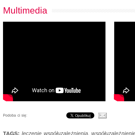
Multimedia
Podoba ci się:
TAGS:
leczenie współuzależnienia
,
współuzależnieni