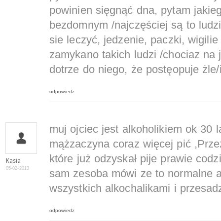
powinien sięgnąć dna, pytam jaki
bezdomnym /najczęściej są to ludzi
sie leczyć, jedzenie, paczki, wigilie
zamykano takich ludzi /chociaz na 
dotrze do niego, że postęopuje żle/
odpowiedz
muj ojciec jest alkoholikiem ok 30
mążzaczyna coraz więcej pić ,Przez
które już odzyskał pije prawie codz
Kasia
05-02-2013
sam zesoba mówi ze to normalne a 
wszystkich alkochalikami i przesa
odpowiedz