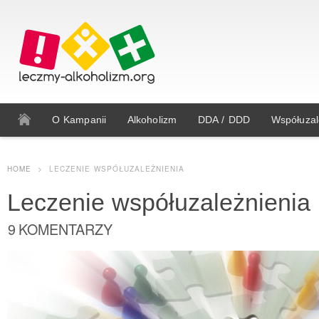
O Kampanii
Alkoholizm
DDA / DDD
Współuzal
HOME
>
LECZENIE WSPÓŁUZALEŻNIENIA
Leczenie współuzależnienia
9 KOMENTARZY