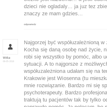
dzieci nie ogladaly… ja juz tez zbie
znaczy ze mam gdzies…
odpowiedz
Najgorzej być współuzależnioną w 
Kocha się daną osobę nad życie, ni
robi się wszystko by pomóc, albo ud
Witka
06-05-2016
sytuacji. A to najgorsze z możliwyc
współuzależniona udałam się na te
Krakowie jest Wiosenna (tu mieszka
mnie rozwiązanie. Bardzo mi się s
psychoterapeuty. Bardzo profesjona
traktują tu pacjentów tak by tylko 