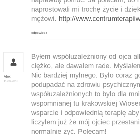
naprawdę pomóc. Ja polecam, bo m
naprostowali mi trochę życie i dzię
mężowi.
http://www.centrumterapii
odpowiedz
Byłem współuzależniony od ojca al
ciężko, ale dawałem rade. Myślałe
Nic bardziej mylnego. Było coraz go
Alex
11-08-2016
podupadać na zdrowiu psychiczny
współuzależnionych to było dla mn
wspomnianej tu krakowskiej Wiose
wsparcie i odpowiednią terapię aby
liczyłem już że mój ojciec przestani
normalnie żyć. Polecam!