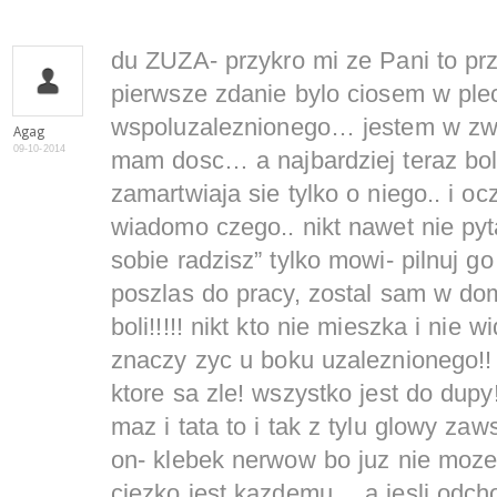
du ZUZA- przykro mi ze Pani to p
pierwsze zdanie bylo ciosem w ple
wspoluzaleznionego… jestem w zwia
Agag
09-10-2014
mam dosc… a najbardziej teraz bol
zamartwiaja sie tylko o niego.. i o
wiadomo czego.. nikt nawet nie pyta-
sobie radzisz” tylko mowi- pilnuj g
poszlas do pracy, zostal sam w dom
boli!!!!! nikt kto nie mieszka i nie 
znaczy zyc u boku uzaleznionego!! t
ktore sa zle! wszystko jest do dupy
maz i tata to i tak z tylu glowy za
on- klebek nerwow bo juz nie mo
ciezko jest kazdemu… a jesli odch