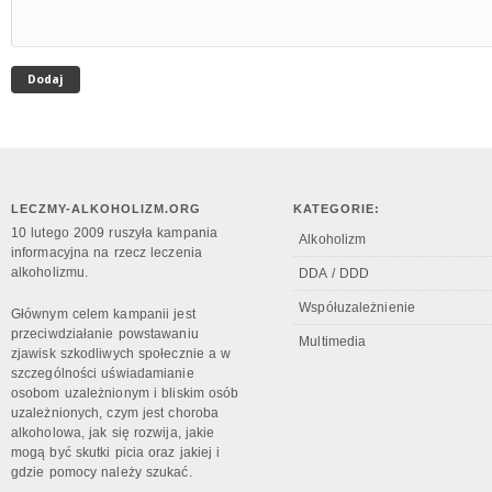
LECZMY-ALKOHOLIZM.ORG
KATEGORIE:
10 lutego 2009 ruszyła kampania
Alkoholizm
informacyjna na rzecz leczenia
alkoholizmu.
DDA / DDD
Współuzależnienie
Głównym celem kampanii jest
przeciwdziałanie powstawaniu
Multimedia
zjawisk szkodliwych społecznie a w
szczególności uświadamianie
osobom uzależnionym i bliskim osób
uzależnionych, czym jest choroba
alkoholowa, jak się rozwija, jakie
mogą być skutki picia oraz jakiej i
gdzie pomocy należy szukać.