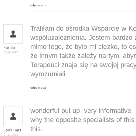
odpowiedz
Trafiłam do ośrodka Wsparcie w Kos
współuzależnienia. Jestem bardzo z
mimo tego, że było mi cięzko, to 
Karola
03-10-2017
że innym także zależy na tym, aby
Terapeuci znaja się na swojej prac
wyrozumiali.
odpowiedz
wonderful put up, very informative.
why the opposite specialists of thi
this.
Look Here
07-21-2023