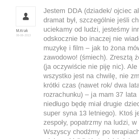
Jestem DDA (dziadek/ ojciec a
dramat był, szczególnie jeśli c
uciekamy od ludzi, jesteśmy in
M.Krak
06-08-2013
odskocznie bo inaczej nie wia
muzykę i film – jak to żona mó
zawodowo! (śmiech). Zresztą 
(ja oczywiście nie piję nic). Al
wszystko jest na chwilę, nie z
krótki czas (nawet rok/ dwa lat
rozrachunku) – ja mam 37 lata 
niedługo będę miał drugie dzi
super syna 13 letniego). Ktoś 
zespoły, popatrzmy na ludzi, w
Wszyscy chodźmy po terapiach 