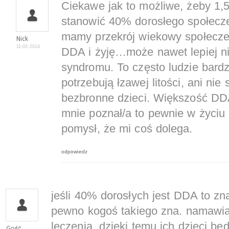
Ciekawe jak to możliwe, żeby 1,
stanowić 40% dorosłego społ
mamy przekrój wiekowy społec
Nick
11-03-2014
DDA i żyję…może nawet lepiej ni
syndromu. To często ludzie bardzo
potrzebują łzawej litości, ani ni
bezbronne dzieci. Większość DDA
mnie poznał/a to pewnie w życiu
pomysł, że mi coś dolega.
odpowiedz
jeśli 40% dorosłych jest DDA to zn
pewno kogoś takiego zna. namawia
leczenia. dzięki temu ich dzieci będ
Gość