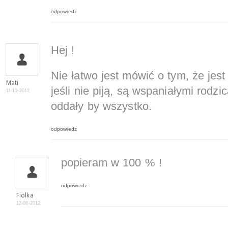
odpowiedz
Hej !
Nie łatwo jest mówić o tym, że jes
Mati
jeśli nie piją, są wspaniałymi rodzi
11-10-2012
oddały by wszystko.
odpowiedz
popieram w 100 % !
odpowiedz
Fiolka
12-08-2012