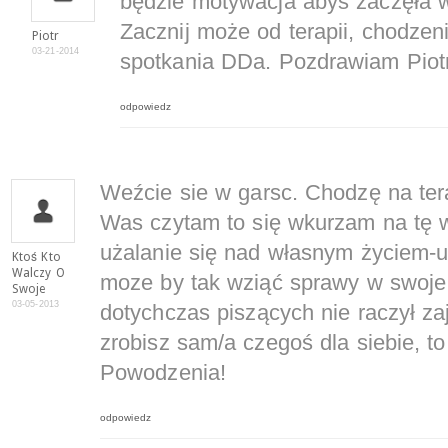
będzie motywacja abys zaczęła 
Zacznij może od terapii, chodzen
Piotr
03-21-2014
spotkania DDa. Pozdrawiam Piot
odpowiedz
Weźcie sie w garsc. Chodzę na tera
Was czytam to się wkurzam na tę w
użalanie się nad własnym życiem-u
Ktoś Kto
Walczy O
moze by tak wziąć sprawy w swoje 
Swoje
03-05-2013
dotychczas piszących nie raczył za
zrobisz sam/a czegoś dla siebie, to
Powodzenia!
odpowiedz