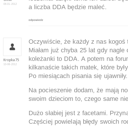
08-01-2012
a liczba DDA będzie maleć.
odpowiedz
Oczywiście, że każdy z nas kogoś 
Miałam już chyba 25 lat gdy nagle 
koleżanki to DDA. A potem na for
Kropka75
10-08-2012
kilkanaście takich matek, które by
Po miesiącach pisania się ujawniły.
Na pocieszenie dodam, że mają no
swoim dzieciom to, czego same nie
Dużo słabiej jest z facetami. Przy
Częściej powielają błędy swoich 