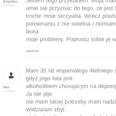
Jestem tego przykladem. Moja mama
Daisylena
01-25-2013
umie sie przyznac do tego, ze jes
troche mnie skrzywila. Wrecz powta
porownaniu z nie swietna i normaln
biora
moje problemy. Poprostu sobie j
odpowiedz
Mam 35 lat wspanialego 4letniego 
gdyz jego tata jest
alkoholikiem chorujacym na depres
Mila
02-26-2013
Ja nie pije
nie mam takiej potrzeby mam nadzie
Widzialam zbyt