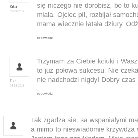
się niczego nie dorobisz, bo to 
Kika
05-03-2017
miała. Ojciec pił, rozbijał samoc
mama wiecznie łatała dziury. Odż
odpowiedz
Trzymam za Ciebie kciuki i Wa
to już połowa sukcesu. Nie czeka
nie nadchodzi nigdy! Dobry czas je
Elka
03-18-2018
odpowiedz
Tak zgadza sie, sa wspanialymi mat
a mimo to nieswiadomie krzywdza s