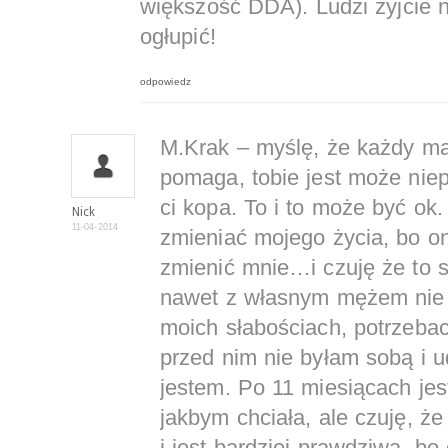
większość DDA). Ludzi żyjcie n
ogłupić!
odpowiedz
M.Krak – myślę, że każdy ma
pomaga, tobie jest może niep
ci kopa. To i to może być ok
Nick
11-04-2014
zmieniać mojego życia, bo ono
zmienić mnie…i czuję że to si
nawet z własnym mężem nie 
moich słabościach, potrzeba
przed nim nie byłam sobą i 
jestem. Po 11 miesiącach jes
jakbym chciała, ale czuję, że