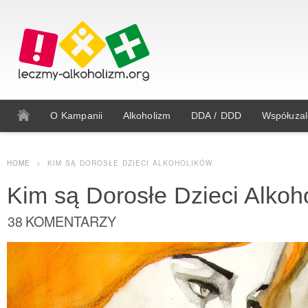
O Kampanii
Alkoholizm
DDA / DDD
Współuzal
HOME
>
KIM SĄ DOROSŁE DZIECI ALKOHOLIKÓW
Kim są Dorosłe Dzieci Alkoh
38 KOMENTARZY