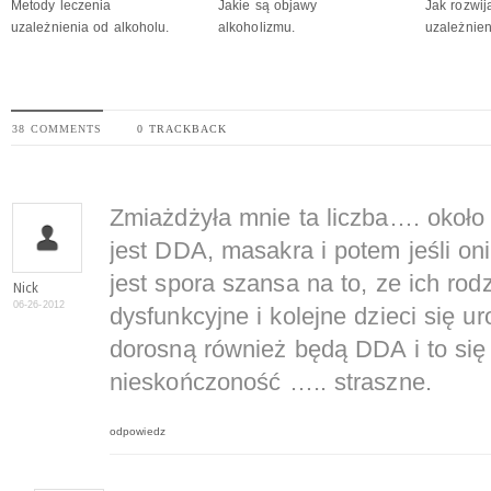
Metody leczenia
Jakie są objawy
Jak rozwij
uzależnienia od alkoholu.
alkoholizmu.
uzależnie
38 COMMENTS
0 TRACKBACK
Zmiażdżyła mnie ta liczba…. około 
jest DDA, masakra i potem jeśli oni
jest spora szansa na to, ze ich ro
Nick
06-26-2012
dysfunkcyjne i kolejne dzieci się u
dorosną również będą DDA i to się
nieskończoność ….. straszne.
odpowiedz