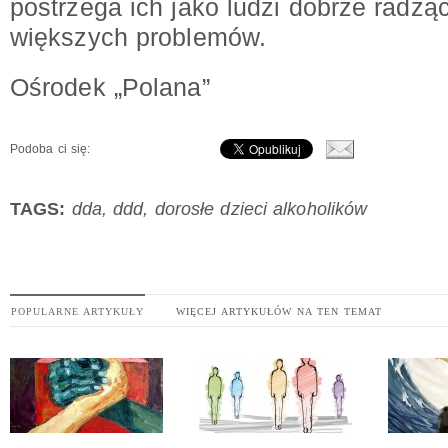
postrzega ich jako ludzi dobrze radzą
większych problemów.
Ośrodek „Polana”
Podoba ci się:
TAGS:
dda
,
ddd
,
dorosłe dzieci alkoholików
POPULARNE ARTYKUŁY
WIĘCEJ ARTYKUŁÓW NA TEN TEMAT