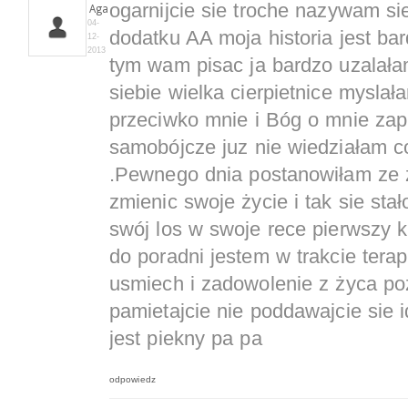
ogarnijcie sie troche nazywam s
Aga
04-
dodatku AA moja historia jest ba
12-
2013
tym wam pisac ja bardzo uzalała
siebie wielka cierpietnice myslała
przeciwko mnie i Bóg o mnie za
samobójcze juz nie wiedziałam 
.Pewnego dnia postanowiłam ze 
zmienic swoje życie i tak sie sta
swój los w swoje rece pierwszy k
do poradni jestem w trakcie tera
usmiech i zadowolenie z życa po
pamietajcie nie poddawajcie sie i
jest piekny pa pa
odpowiedz