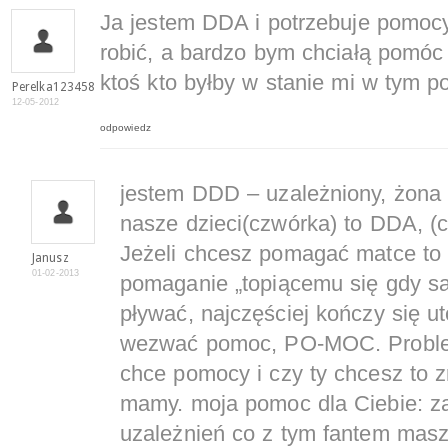
Ja jestem DDA i potrzebuje pomoc
robić, a bardzo bym chciałą pomóc
ktoś kto byłby w stanie mi w tym 
Perelka123458
12-05-2012
odpowiedz
jestem DDD – uzależniony, żona
nasze dzieci(czwórka) to DDA, (c
Jeżeli chcesz pomagać matce to 
Janusz
01-02-2013
pomaganie „topiącemu się gdy s
pływać, najczęściej kończy się ut
wezwać pomoc, PO-MOC. Problem
chce pomocy i czy ty chcesz to zr
mamy. moja pomoc dla Ciebie: zap
uzależnień co z tym fantem masz