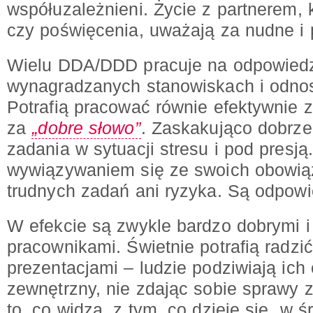
współuzależnieni. Życie z partnerem, 
czy poświęcenia, uważają za nudne i
Wielu DDA/DDD pracuje na odpowiedz
wynagradzanych stanowiskach i odno
Potrafią pracować równie efektywnie 
za
„dobre słowo”
. Zaskakująco dobrze
zadania w sytuacji stresu i pod presj
wywiązywaniem się ze swoich obowiąz
trudnych zadań ani ryzyka. Są odpowie
W efekcie są zwykle bardzo dobrymi 
pracownikami. Świetnie potrafią radzi
prezentacjami – ludzie podziwiają ich
zewnętrzny, nie zdając sobie sprawy z
to, co widzą, z tym, co dzieje się „w ś