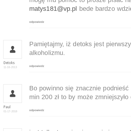
mogę mu pomóc to prosze pisać na
matys181@vp.pl
bede bardzo wdzi
odpowiedz
Pamiętajmy, iż detoks jest pierwsz
alkoholizmu.
Detoks
odpowiedz
11-16-2013
Bo powinno się znacznie podnieść 
min 200 zł to by może zmniejszyło
Paul
odpowiedz
01-17-2016