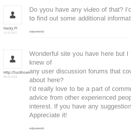
Do үyou have any viԀeo of that? I’d
tօ find out some additional informat
Hacky.pl
odpowiedz
12-19-2017
Wonderful site you have here but I 
knew of
any user discussion forums that co
Http://suckhoenamkhoa.com/
06-24-2018
about here?
I’d really love to be a part of comm
advice from other experienced peop
interest. If you have any suggestio
Appreciate it!
odpowiedz