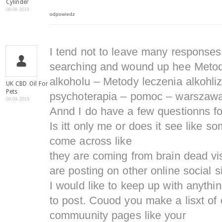
Cylinder
08-08-2019
odpowiedz
I tend not to leave many responses
searching and wound up hee Metod
alkoholu – Metody leczenia alkohli
UK CBD Oil For
Pets
psychoterapia – pomoc – warszawa
08-09-2019
Annd I do have a few questionns for y
Is itt only me or does it see like 
come across like
they are coming from brain dead vi
are posting on other online social si
I would like to keep up with anyth
to post. Couod you make a lisxt of
commuunity pages like your