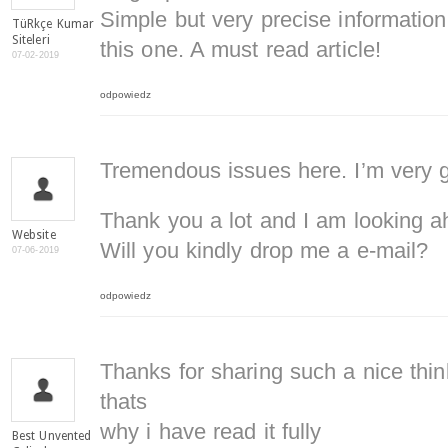
Simple but very precise informatio
TüRkçe Kumar
Siteleri
this one. A must read article!
07-02-2019
odpowiedz
Tremendous issues here. I’m very gl
Thank you a lot and I am looking a
Website
Will you kindly drop me a e-mail?
07-06-2019
odpowiedz
Thanks for sharing such a nice thin
thats
why i have read it fully
Best Unvented