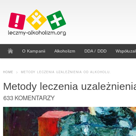
O Kampanii
Alkoholizm
DDA / DDD
Współuzal
HOME
>
METODY LECZENIA UZALEŻNIENIA OD ALKOHOLU.
Metody leczenia uzależnieni
633 KOMENTARZY