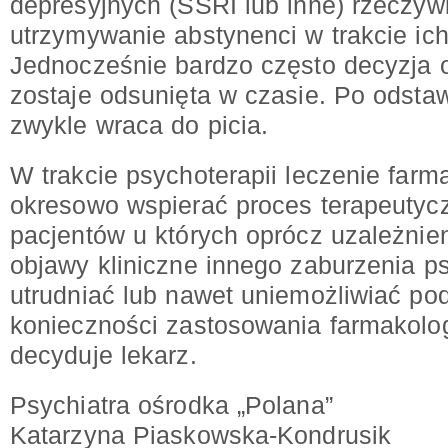
depresyjnych (SSRI lub inne) rzeczyw
utrzymywanie abstynenci w trakcie ic
Jednocześnie bardzo często decyzja o
zostaje odsunięta w czasie. Po odstaw
zwykle wraca do picia.
W trakcie psychoterapii leczenie far
okresowo wspierać proces terapeutycz
pacjentów u których oprócz uzależnie
objawy kliniczne innego zaburzenia 
utrudniać lub nawet uniemożliwiać podj
konieczności zastosowania farmakol
decyduje lekarz.
Psychiatra ośrodka „Polana”
Katarzyna Piaskowska-Kondrusik