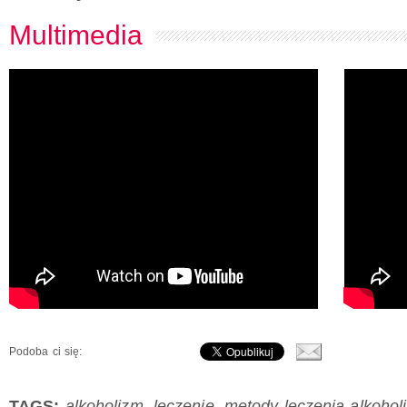
Multimedia
Podoba ci się:
TAGS:
alkoholizm
,
leczenie
,
metody leczenia alkohol