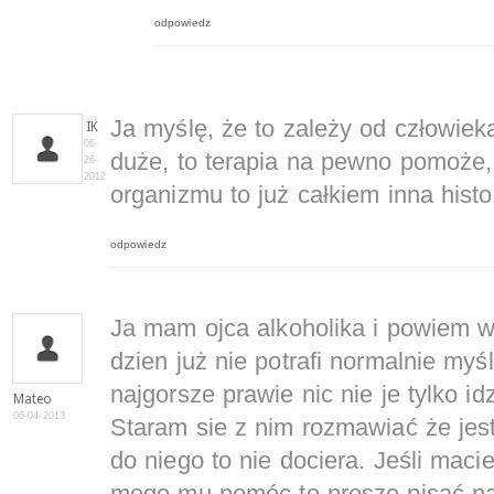
odpowiedz
Ja myślę, że to zależy od człowieka 
IK
06-
duże, to terapia na pewno pomoże,
26-
2012
organizmu to już całkiem inna histor
odpowiedz
Ja mam ojca alkoholika i powiem 
dzien już nie potrafi normalnie myśl
najgorsze prawie nic nie je tylko id
Mateo
06-04-2013
Staram sie z nim rozmawiać że jes
do niego to nie dociera. Jeśli maci