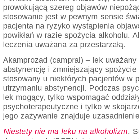
prowokującą szereg objawów niepożą
stosowanie jest w pewnym sensie ś
pacjenta na ryzyko wystąpienia obja
powikłań w razie spożycia alkoholu. Ak
leczenia uważana za przestarzałą.
Akamprozad (campral) – lek uważany 
abstynencję i zmniejszający spożycie
stosowany u niektórych pacjentów w 
utrzymaniu abstynencji. Podczas psycho
lek mogący, tylko wspomagać oddział
psychoterapeutyczne i tylko w skojarz
jego zażywanie znajduje uzasadnienie
Niestety nie ma leku na alkoholizm
. 