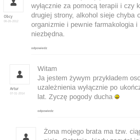
wyłącznie za pomocą terapii i czy 
drugiej strony, alkohol sieje chyb
Obcy
06-26-2012
organizmie i pewnie farmakologia i 
niezbędna.
odpowiedz
Witam
Ja jestem żywym przykładem osob
uzależnienia wyłącznie po ukończe
Artur
07-31-2014
lat. Zyczę pogody ducha
odpowiedz
Żona mojego brata ma tzw. ciąg.