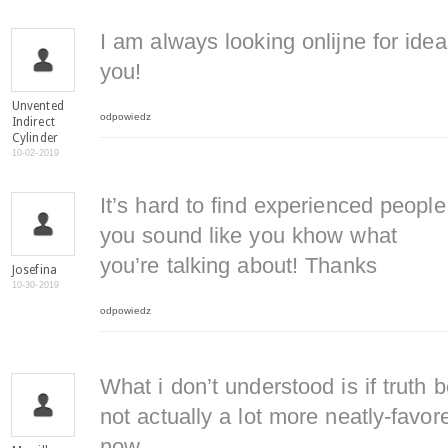
I am always looking onlijne for ide
you!
Unvented
odpowiedz
Indirect
Cylinder
10-02-2019
It’s hard to find experienced people
you sound like you khow what
you’re talking about! Thanks
Josefina
10-30-2019
odpowiedz
What i don’t understood is if truth
not actually a lot more neatly-favor
now.