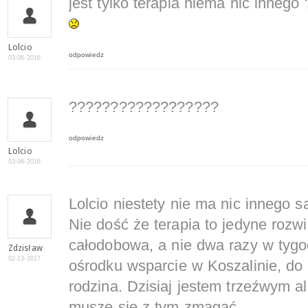
jest tylko terapia niema nic innego 
Lolcio
odpowiedz
03-06-2016
??????????????????
odpowiedz
Lolcio
03-06-2016
Lolcio niestety nie ma nic innego 
Nie dość że terapia to jedyne rozwi
całodobowa, a nie dwa razy w tygo
Zdzisław
02-13-2017
ośrodku wsparcie w Koszalinie, do
rodzina. Dzisiaj jestem trzeźwym al
muszę się z tym zmagać.