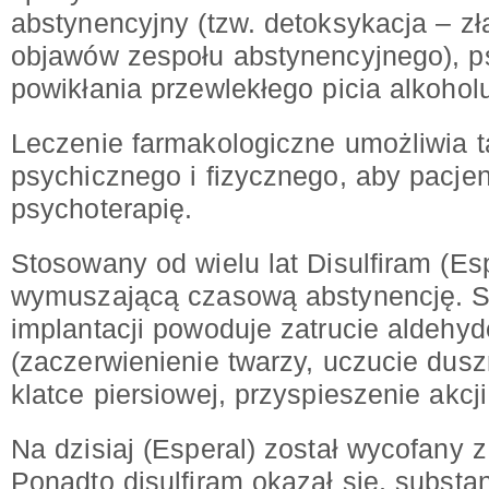
abstynencyjny (tzw. detoksykacja – zł
objawów zespołu abstynencyjnego), ps
powikłania przewlekłego picia alkohol
Leczenie farmakologiczne umożliwia 
psychicznego i fizycznego, aby pacje
psychoterapię.
Stosowany od wielu lat Disulfiram (Esp
wymuszającą czasową abstynencję. S
implantacji powoduje zatrucie aldeh
(zaczerwienienie twarzy, uczucie dusz
klatce piersiowej, przyspieszenie akcji
Na dzisiaj (Esperal) został wycofany z
Ponadto disulfiram okazał się, substa