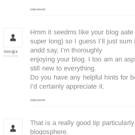
odpowiedz
Hmm it seedms like your blog aate 
super long) so I guess I’ll just sum 
andd say, I’m thoroughly
Georgia
07-01-2019
enjoying your blog. I too am an asp
still new to everything.
Do you have any helpful hints for b
I’d certainly appreciate it.
odpowiedz
That is a really good tip particularly
blogosphere.