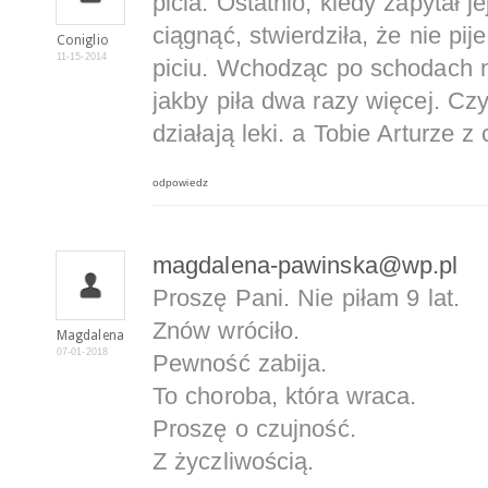
picia. Ostatnio, kiedy zapytał j
ciągnąć, stwierdziła, że nie pije
Coniglio
11-15-2014
piciu. Wchodząc po schodach na
jakby piła dwa razy więcej. Czy
działają leki. a Tobie Arturze z
odpowiedz
magdalena-pawinska@wp.pl
Proszę Pani. Nie piłam 9 lat.
Znów wróciło.
Magdalena
07-01-2018
Pewność zabija.
To choroba, która wraca.
Proszę o czujność.
Z życzliwością.