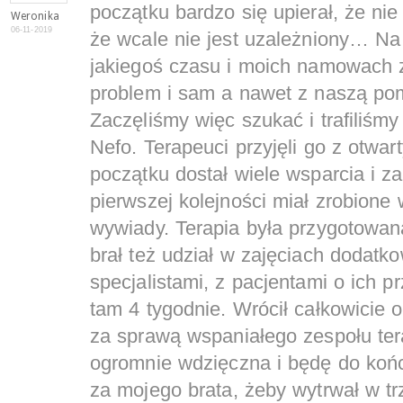
początku bardzo się upierał, że ni
Weronika
06-11-2019
że wcale nie jest uzależniony… Na
jakiegoś czasu i moich namowach 
problem i sam a nawet z naszą pom
Zaczęliśmy więc szukać i trafiliśm
Nefo. Terapeuci przyjęli go z otwa
początku dostał wiele wsparcia i z
pierwszej kolejności miał zrobione
wywiady. Terapia była przygotowana
brał też udział w zajęciach dodat
specjalistami, z pacjentami o ich 
tam 4 tygodnie. Wrócił całkowicie
za sprawą wspaniałego zespołu te
ogromnie wdzięczna i będę do końca
za mojego brata, żeby wytrwał w tr