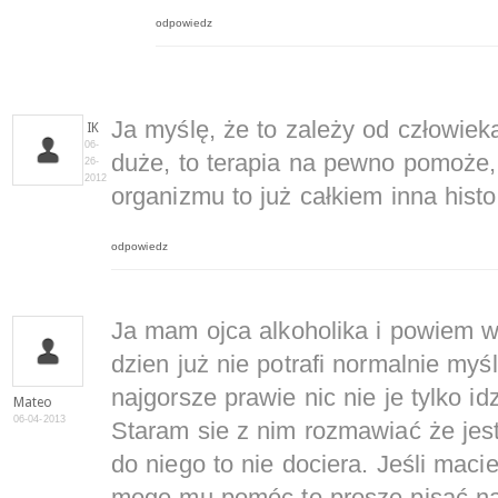
odpowiedz
Ja myślę, że to zależy od człowieka 
IK
06-
duże, to terapia na pewno pomoże,
26-
2012
organizmu to już całkiem inna histor
odpowiedz
Ja mam ojca alkoholika i powiem 
dzien już nie potrafi normalnie myśl
najgorsze prawie nic nie je tylko id
Mateo
06-04-2013
Staram sie z nim rozmawiać że jes
do niego to nie dociera. Jeśli maci