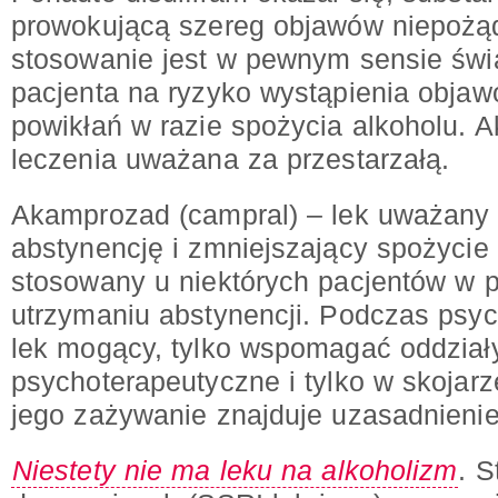
prowokującą szereg objawów niepożą
stosowanie jest w pewnym sensie ś
pacjenta na ryzyko wystąpienia obja
powikłań w razie spożycia alkoholu. Ak
leczenia uważana za przestarzałą.
Akamprozad (campral) – lek uważany 
abstynencję i zmniejszający spożycie
stosowany u niektórych pacjentów w 
utrzymaniu abstynencji. Podczas psycho
lek mogący, tylko wspomagać oddział
psychoterapeutyczne i tylko w skojarz
jego zażywanie znajduje uzasadnienie
Niestety nie ma leku na alkoholizm
. 