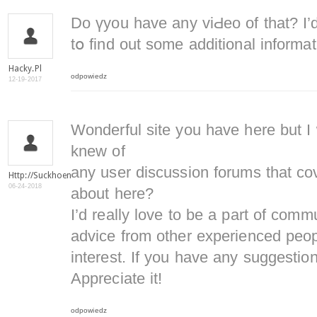
Do үyou have any viԀeo of that? I’d
tօ find out some additional informat
Hacky.pl
odpowiedz
12-19-2017
Wonderful site you have here but I 
knew of
any user discussion forums that co
Http://suckhoenamkhoa.com/
06-24-2018
about here?
I’d really love to be a part of comm
advice from other experienced peop
interest. If you have any suggestio
Appreciate it!
odpowiedz