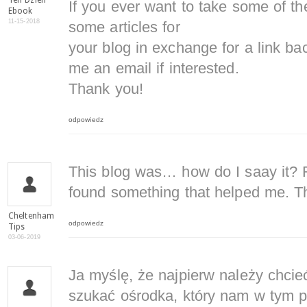
Ten Dzien
If you ever want to take some of the 
Ebook
11-15-2018
some articles for
your blog in exchange for a link ba
me an email if interested.
Thank you!
odpowiedz
This blog was… how do I saay it? R
found something that helped me. T
Cheltenham
odpowiedz
Tips
03-06-2019
Ja myślę, że najpierw należy chcieć
szukać ośrodka, który nam w tym 