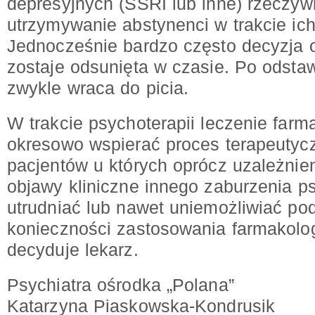
depresyjnych (SSRI lub inne) rzeczyw
utrzymywanie abstynenci w trakcie ic
Jednocześnie bardzo często decyzja o
zostaje odsunięta w czasie. Po odstaw
zwykle wraca do picia.
W trakcie psychoterapii leczenie far
okresowo wspierać proces terapeutycz
pacjentów u których oprócz uzależnie
objawy kliniczne innego zaburzenia 
utrudniać lub nawet uniemożliwiać podj
konieczności zastosowania farmakol
decyduje lekarz.
Psychiatra ośrodka „Polana”
Katarzyna Piaskowska-Kondrusik