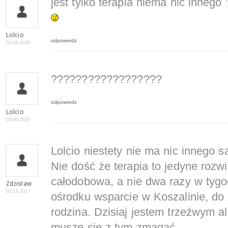
jest tylko terapia niema nic innego 
Lolcio
odpowiedz
03-06-2016
??????????????????
odpowiedz
Lolcio
03-06-2016
Lolcio niestety nie ma nic innego 
Nie dość że terapia to jedyne rozwi
całodobowa, a nie dwa razy w tygo
Zdzisław
02-13-2017
ośrodku wsparcie w Koszalinie, do
rodzina. Dzisiaj jestem trzeźwym al
muszę się z tym zmagać.