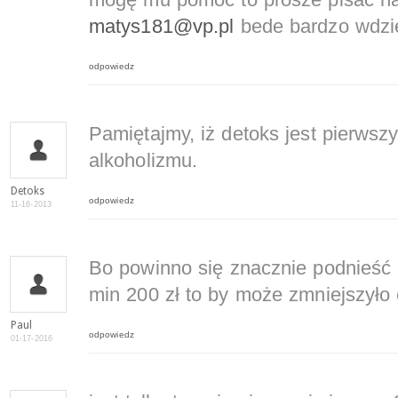
mogę mu pomóc to prosze pisać na
matys181@vp.pl
bede bardzo wdzi
odpowiedz
Pamiętajmy, iż detoks jest pierwsz
alkoholizmu.
Detoks
odpowiedz
11-16-2013
Bo powinno się znacznie podnieść 
min 200 zł to by może zmniejszyło
Paul
odpowiedz
01-17-2016