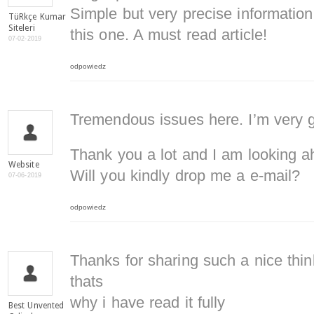
Simple but very precise informatio
TüRkçe Kumar
Siteleri
this one. A must read article!
07-02-2019
odpowiedz
Tremendous issues here. I’m very gl
Thank you a lot and I am looking a
Website
Will you kindly drop me a e-mail?
07-06-2019
odpowiedz
Thanks for sharing such a nice thin
thats
why i have read it fully
Best Unvented