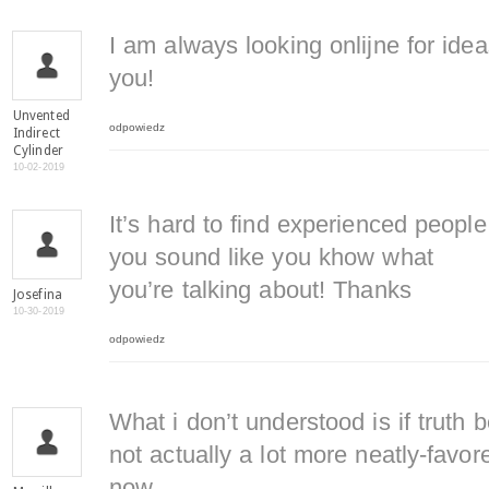
I am always looking onlijne for ide
you!
Unvented
odpowiedz
Indirect
Cylinder
10-02-2019
It’s hard to find experienced people
you sound like you khow what
you’re talking about! Thanks
Josefina
10-30-2019
odpowiedz
What i don’t understood is if truth
not actually a lot more neatly-favor
now.