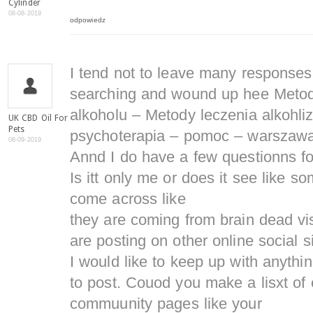
Cylinder
08-08-2019
odpowiedz
I tend not to leave many responses
searching and wound up hee Metod
alkoholu – Metody leczenia alkohli
UK CBD Oil For
Pets
psychoterapia – pomoc – warszawa
08-09-2019
Annd I do have a few questionns for y
Is itt only me or does it see like 
come across like
they are coming from brain dead vi
are posting on other online social si
I would like to keep up with anyth
to post. Couod you make a lisxt of
commuunity pages like your