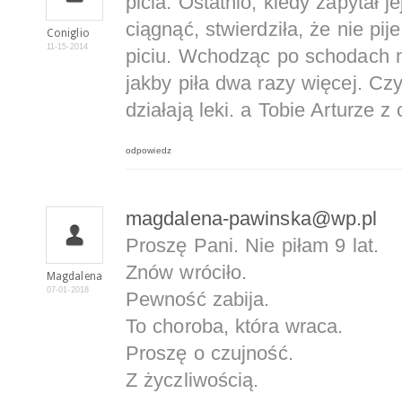
picia. Ostatnio, kiedy zapytał j
ciągnąć, stwierdziła, że nie pije
Coniglio
11-15-2014
piciu. Wchodząc po schodach na
jakby piła dwa razy więcej. Czy
działają leki. a Tobie Arturze z
odpowiedz
magdalena-pawinska@wp.pl
Proszę Pani. Nie piłam 9 lat.
Znów wróciło.
Magdalena
07-01-2018
Pewność zabija.
To choroba, która wraca.
Proszę o czujność.
Z życzliwością.