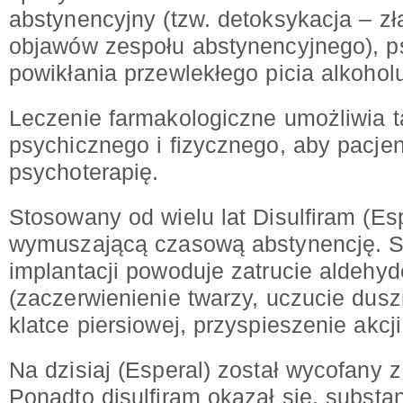
abstynencyjny (tzw. detoksykacja – zł
objawów zespołu abstynencyjnego), ps
powikłania przewlekłego picia alkohol
Leczenie farmakologiczne umożliwia 
psychicznego i fizycznego, aby pacje
psychoterapię.
Stosowany od wielu lat Disulfiram (Esp
wymuszającą czasową abstynencję. S
implantacji powoduje zatrucie aldeh
(zaczerwienienie twarzy, uczucie dusz
klatce piersiowej, przyspieszenie akcji
Na dzisiaj (Esperal) został wycofany z
Ponadto disulfiram okazał się, substa