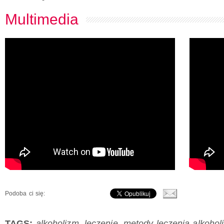
Multimedia
Podoba ci się:
TAGS:
alkoholizm
,
leczenie
,
metody leczenia alkohol