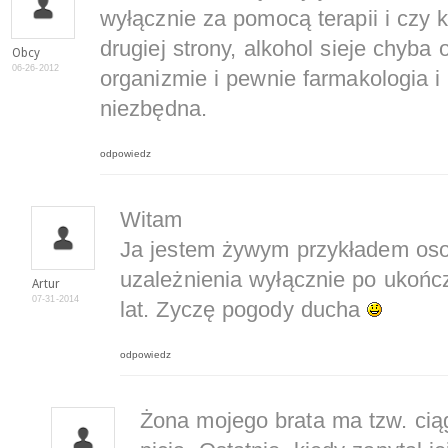
wyłącznie za pomocą terapii i czy 
drugiej strony, alkohol sieje chyb
Obcy
06-26-2012
organizmie i pewnie farmakologia i 
niezbędna.
odpowiedz
Witam
Ja jestem żywym przykładem osob
uzależnienia wyłącznie po ukończe
Artur
07-31-2014
lat. Zyczę pogody ducha
odpowiedz
Żona mojego brata ma tzw. ciąg.