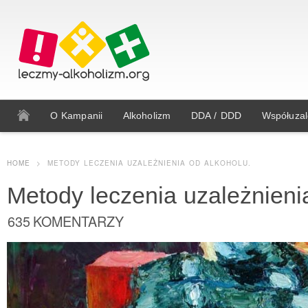
O Kampanii
Alkoholizm
DDA / DDD
Współuzal
HOME
>
METODY LECZENIA UZALEŻNIENIA OD ALKOHOLU.
Metody leczenia uzależnieni
635 KOMENTARZY