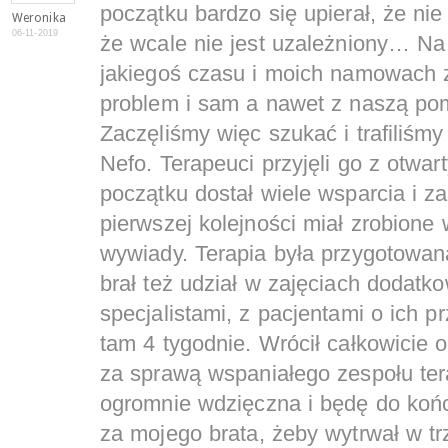
początku bardzo się upierał, że ni
Weronika
06-11-2019
że wcale nie jest uzależniony… Na
jakiegoś czasu i moich namowach 
problem i sam a nawet z naszą pom
Zaczęliśmy więc szukać i trafiliśm
Nefo. Terapeuci przyjęli go z otwa
początku dostał wiele wsparcia i z
pierwszej kolejności miał zrobione
wywiady. Terapia była przygotowana
brał też udział w zajęciach dodat
specjalistami, z pacjentami o ich 
tam 4 tygodnie. Wrócił całkowicie
za sprawą wspaniałego zespołu te
ogromnie wdzięczna i będę do końca
za mojego brata, żeby wytrwał w tr