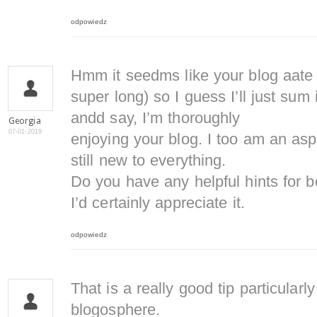
odpowiedz
Hmm it seedms like your blog aate 
super long) so I guess I’ll just sum 
andd say, I’m thoroughly
Georgia
07-01-2019
enjoying your blog. I too am an asp
still new to everything.
Do you have any helpful hints for b
I’d certainly appreciate it.
odpowiedz
That is a really good tip particularly
blogosphere.