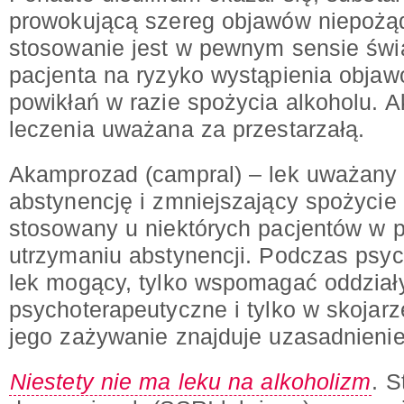
prowokującą szereg objawów niepożą
stosowanie jest w pewnym sensie ś
pacjenta na ryzyko wystąpienia obja
powikłań w razie spożycia alkoholu. Ak
leczenia uważana za przestarzałą.
Akamprozad (campral) – lek uważany 
abstynencję i zmniejszający spożycie
stosowany u niektórych pacjentów w 
utrzymaniu abstynencji. Podczas psycho
lek mogący, tylko wspomagać oddział
psychoterapeutyczne i tylko w skojarz
jego zażywanie znajduje uzasadnienie
Niestety nie ma leku na alkoholizm
. 