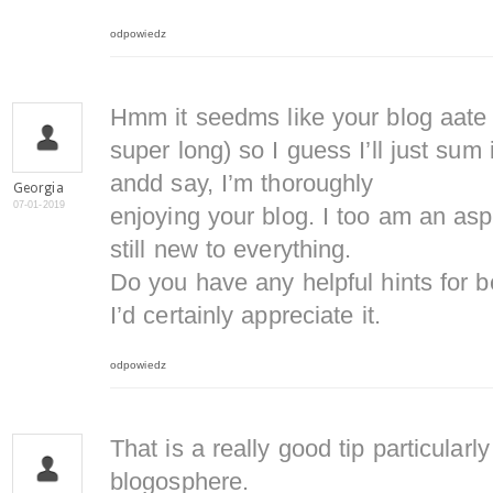
odpowiedz
Hmm it seedms like your blog aate 
super long) so I guess I’ll just sum 
andd say, I’m thoroughly
Georgia
07-01-2019
enjoying your blog. I too am an asp
still new to everything.
Do you have any helpful hints for b
I’d certainly appreciate it.
odpowiedz
That is a really good tip particularly
blogosphere.