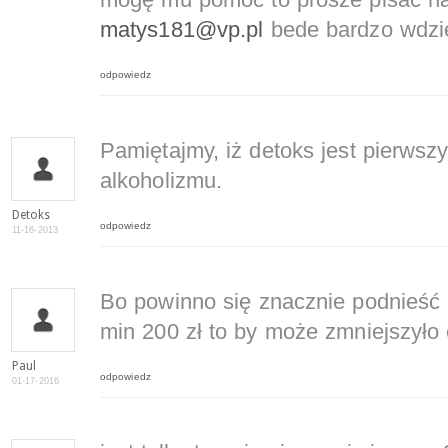
mogę mu pomóc to prosze pisać na
matys181@vp.pl
bede bardzo wdzi
odpowiedz
Pamiętajmy, iż detoks jest pierwsz
alkoholizmu.
Detoks
odpowiedz
11-16-2013
Bo powinno się znacznie podnieść 
min 200 zł to by może zmniejszyło
Paul
odpowiedz
01-17-2016