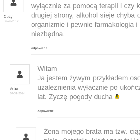
wyłącznie za pomocą terapii i czy 
drugiej strony, alkohol sieje chyb
Obcy
06-26-2012
organizmie i pewnie farmakologia i 
niezbędna.
odpowiedz
Witam
Ja jestem żywym przykładem osob
uzależnienia wyłącznie po ukończe
Artur
07-31-2014
lat. Zyczę pogody ducha
odpowiedz
Żona mojego brata ma tzw. ciąg.