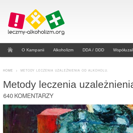
O Kampanii
Alkoholizm
DDA / DDD
Współuzal
HOME
>
METODY LECZENIA UZALEŻNIENIA OD ALKOHOLU.
Metody leczenia uzależnieni
640 KOMENTARZY