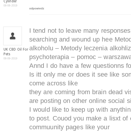
Cylinder
08-08-2019
odpowiedz
I tend not to leave many responses
searching and wound up hee Metod
alkoholu – Metody leczenia alkohli
UK CBD Oil For
Pets
psychoterapia – pomoc – warszawa
08-09-2019
Annd I do have a few questionns for y
Is itt only me or does it see like 
come across like
they are coming from brain dead vi
are posting on other online social si
I would like to keep up with anyth
to post. Couod you make a lisxt of
commuunity pages like your