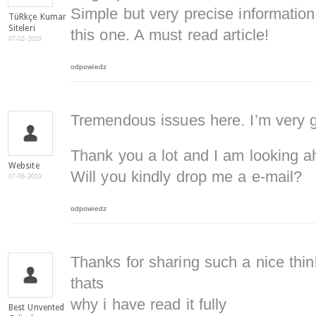
Simple but very precise informatio
TüRkçe Kumar
Siteleri
this one. A must read article!
07-02-2019
odpowiedz
Tremendous issues here. I’m very gl
Thank you a lot and I am looking a
Website
Will you kindly drop me a e-mail?
07-06-2019
odpowiedz
Thanks for sharing such a nice thin
thats
why i have read it fully
Best Unvented