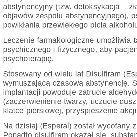
abstynencyjny (tzw. detoksykacja – zł
objawów zespołu abstynencyjnego), ps
powikłania przewlekłego picia alkohol
Leczenie farmakologiczne umożliwia 
psychicznego i fizycznego, aby pacje
psychoterapię.
Stosowany od wielu lat Disulfiram (Esp
wymuszającą czasową abstynencję. S
implantacji powoduje zatrucie aldeh
(zaczerwienienie twarzy, uczucie dusz
klatce piersiowej, przyspieszenie akcji
Na dzisiaj (Esperal) został wycofany z
Ponadto disulfiram okazał się, substa