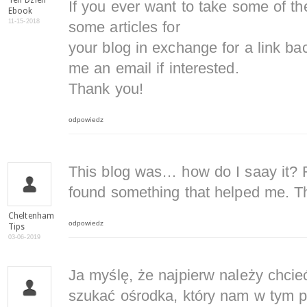
Ten Dzien
If you ever want to take some of the 
Ebook
11-15-2018
some articles for
your blog in exchange for a link ba
me an email if interested.
Thank you!
odpowiedz
This blog was… how do I saay it? R
found something that helped me. T
Cheltenham
odpowiedz
Tips
03-06-2019
Ja myślę, że najpierw należy chcieć
szukać ośrodka, który nam w tym 