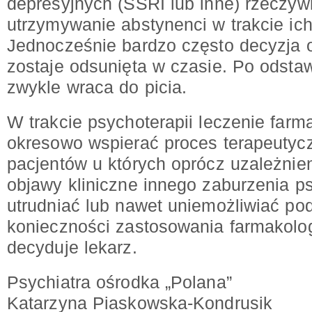
depresyjnych (SSRI lub inne) rzeczyw
utrzymywanie abstynenci w trakcie ic
Jednocześnie bardzo często decyzja o
zostaje odsunięta w czasie. Po odstaw
zwykle wraca do picia.
W trakcie psychoterapii leczenie far
okresowo wspierać proces terapeutycz
pacjentów u których oprócz uzależnie
objawy kliniczne innego zaburzenia 
utrudniać lub nawet uniemożliwiać podj
konieczności zastosowania farmakol
decyduje lekarz.
Psychiatra ośrodka „Polana”
Katarzyna Piaskowska-Kondrusik