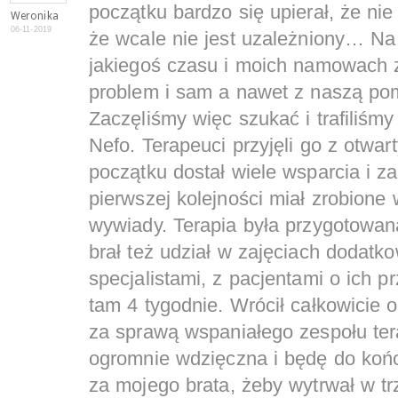
początku bardzo się upierał, że ni
Weronika
06-11-2019
że wcale nie jest uzależniony… Na
jakiegoś czasu i moich namowach 
problem i sam a nawet z naszą pom
Zaczęliśmy więc szukać i trafiliśm
Nefo. Terapeuci przyjęli go z otwa
początku dostał wiele wsparcia i z
pierwszej kolejności miał zrobione
wywiady. Terapia była przygotowana
brał też udział w zajęciach dodat
specjalistami, z pacjentami o ich 
tam 4 tygodnie. Wrócił całkowicie
za sprawą wspaniałego zespołu te
ogromnie wdzięczna i będę do końca
za mojego brata, żeby wytrwał w tr