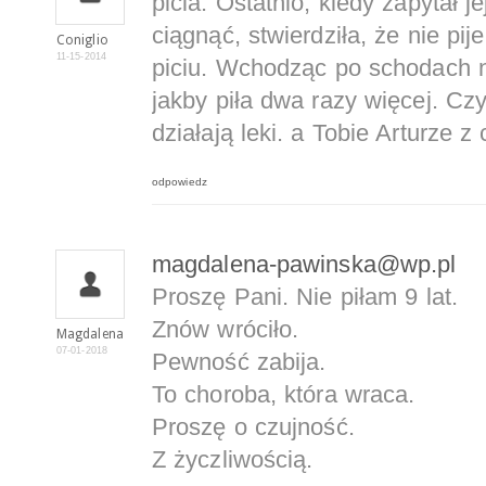
picia. Ostatnio, kiedy zapytał j
ciągnąć, stwierdziła, że nie pije
Coniglio
11-15-2014
piciu. Wchodząc po schodach na
jakby piła dwa razy więcej. Czy
działają leki. a Tobie Arturze z
odpowiedz
magdalena-pawinska@wp.pl
Proszę Pani. Nie piłam 9 lat.
Znów wróciło.
Magdalena
07-01-2018
Pewność zabija.
To choroba, która wraca.
Proszę o czujność.
Z życzliwością.