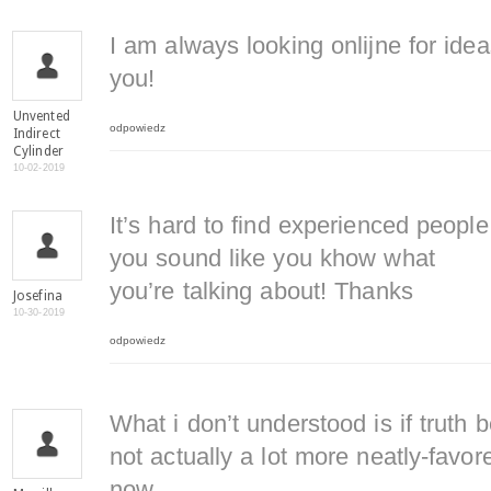
I am always looking onlijne for ide
you!
Unvented
odpowiedz
Indirect
Cylinder
10-02-2019
It’s hard to find experienced people
you sound like you khow what
you’re talking about! Thanks
Josefina
10-30-2019
odpowiedz
What i don’t understood is if truth
not actually a lot more neatly-favor
now.