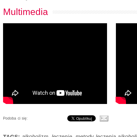
Multimedia
Podoba ci się:
TAGS:
alkoholizm
,
leczenie
,
metody leczenia alkohol