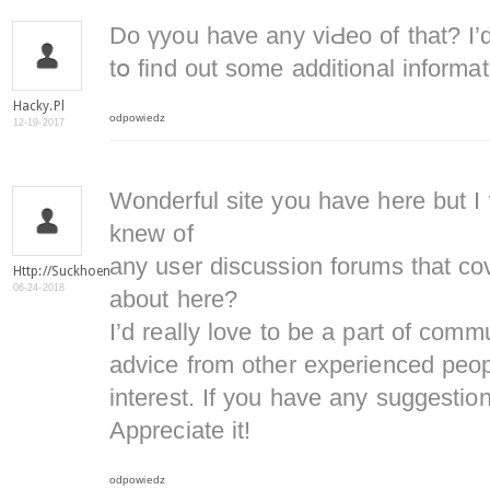
Do үyou have any viԀeo of that? I’d
tօ find out some additional informat
Hacky.pl
odpowiedz
12-19-2017
Wonderful site you have here but I 
knew of
any user discussion forums that co
Http://suckhoenamkhoa.com/
06-24-2018
about here?
I’d really love to be a part of comm
advice from other experienced peop
interest. If you have any suggestio
Appreciate it!
odpowiedz