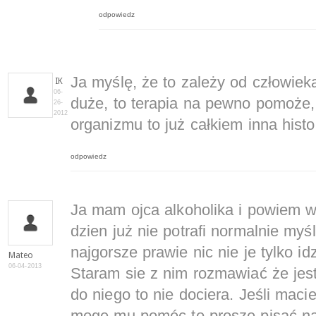
odpowiedz
Ja myślę, że to zależy od człowieka 
IK
06-
duże, to terapia na pewno pomoże,
26-
2012
organizmu to już całkiem inna histor
odpowiedz
Ja mam ojca alkoholika i powiem 
dzien już nie potrafi normalnie myśl
najgorsze prawie nic nie je tylko id
Mateo
06-04-2013
Staram sie z nim rozmawiać że jes
do niego to nie dociera. Jeśli maci