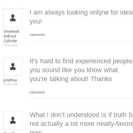
I am always looking onlijne for ide
you!
Unvented
odpowiedz
Indirect
Cylinder
10-02-2019
It’s hard to find experienced people
you sound like you khow what
you’re talking about! Thanks
Josefina
10-30-2019
odpowiedz
What i don’t understood is if truth
not actually a lot more neatly-favor
now.