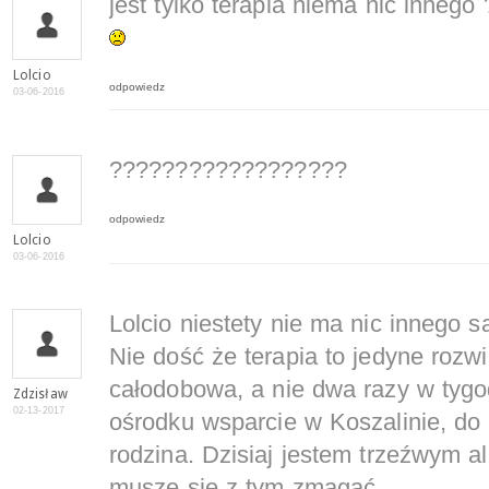
jest tylko terapia niema nic innego 
Lolcio
odpowiedz
03-06-2016
??????????????????
odpowiedz
Lolcio
03-06-2016
Lolcio niestety nie ma nic innego 
Nie dość że terapia to jedyne rozwi
całodobowa, a nie dwa razy w tygo
Zdzisław
02-13-2017
ośrodku wsparcie w Koszalinie, do
rodzina. Dzisiaj jestem trzeźwym al
muszę się z tym zmagać.