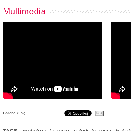
Multimedia
Podoba ci się:
TAGS:
alkoholizm
,
leczenie
,
metody leczenia alkohol