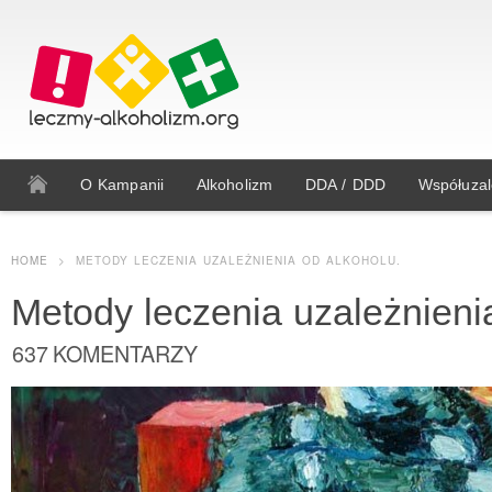
O Kampanii
Alkoholizm
DDA / DDD
Współuzal
HOME
>
METODY LECZENIA UZALEŻNIENIA OD ALKOHOLU.
Metody leczenia uzależnieni
637 KOMENTARZY