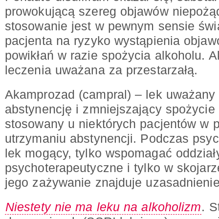
prowokującą szereg objawów niepożą
stosowanie jest w pewnym sensie ś
pacjenta na ryzyko wystąpienia obja
powikłań w razie spożycia alkoholu. Ak
leczenia uważana za przestarzałą.
Akamprozad (campral) – lek uważany 
abstynencję i zmniejszający spożycie
stosowany u niektórych pacjentów w 
utrzymaniu abstynencji. Podczas psycho
lek mogący, tylko wspomagać oddział
psychoterapeutyczne i tylko w skojarz
jego zażywanie znajduje uzasadnienie
Niestety nie ma leku na alkoholizm
. 