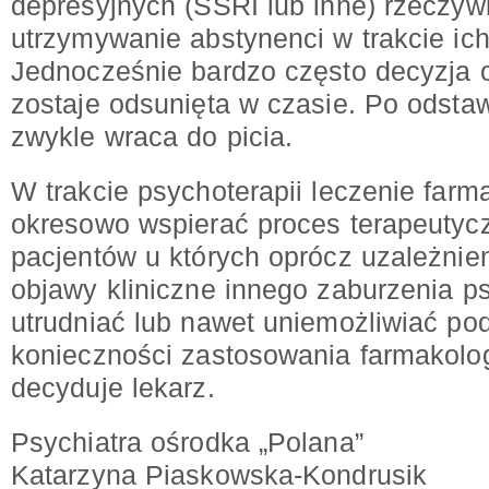
depresyjnych (SSRI lub inne) rzeczyw
utrzymywanie abstynenci w trakcie ic
Jednocześnie bardzo często decyzja o
zostaje odsunięta w czasie. Po odstaw
zwykle wraca do picia.
W trakcie psychoterapii leczenie far
okresowo wspierać proces terapeutycz
pacjentów u których oprócz uzależnie
objawy kliniczne innego zaburzenia 
utrudniać lub nawet uniemożliwiać podj
konieczności zastosowania farmakol
decyduje lekarz.
Psychiatra ośrodka „Polana”
Katarzyna Piaskowska-Kondrusik