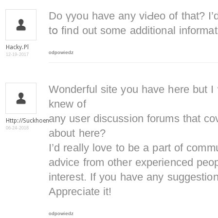
Do үyou have any viԀeo of that? I’d
tօ find out some additional informat
Hacky.pl
odpowiedz
12-19-2017
Wonderful site you have here but I 
knew of
any user discussion forums that co
Http://suckhoenamkhoa.com/
06-24-2018
about here?
I’d really love to be a part of comm
advice from other experienced peop
interest. If you have any suggestio
Appreciate it!
odpowiedz