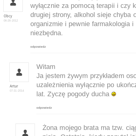
wyłącznie za pomocą terapii i czy 
drugiej strony, alkohol sieje chyb
Obcy
06-26-2012
organizmie i pewnie farmakologia i 
niezbędna.
odpowiedz
Witam
Ja jestem żywym przykładem osob
uzależnienia wyłącznie po ukończe
Artur
07-31-2014
lat. Zyczę pogody ducha
odpowiedz
Żona mojego brata ma tzw. ciąg.