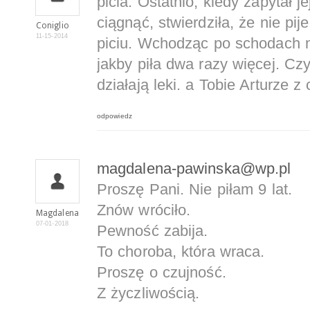
picia. Ostatnio, kiedy zapytał j
ciągnąć, stwierdziła, że nie pije
Coniglio
11-15-2014
piciu. Wchodząc po schodach na
jakby piła dwa razy więcej. Czy
działają leki. a Tobie Arturze z
odpowiedz
magdalena-pawinska@wp.pl
Proszę Pani. Nie piłam 9 lat.
Znów wróciło.
Magdalena
07-01-2018
Pewność zabija.
To choroba, która wraca.
Proszę o czujność.
Z życzliwością.