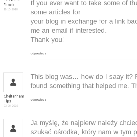
Ten Dzien
If you ever want to take some of the 
Ebook
11-15-2018
some articles for
your blog in exchange for a link ba
me an email if interested.
Thank you!
odpowiedz
This blog was… how do I saay it? R
found something that helped me. T
Cheltenham
odpowiedz
Tips
03-06-2019
Ja myślę, że najpierw należy chcieć
szukać ośrodka, który nam w tym 