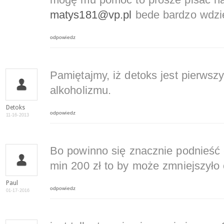
mogę mu pomóc to prosze pisać na
matys181@vp.pl
bede bardzo wdzi
odpowiedz
Pamiętajmy, iż detoks jest pierwsz
alkoholizmu.
Detoks
odpowiedz
11-16-2013
Bo powinno się znacznie podnieść 
min 200 zł to by może zmniejszyło
Paul
odpowiedz
01-17-2016