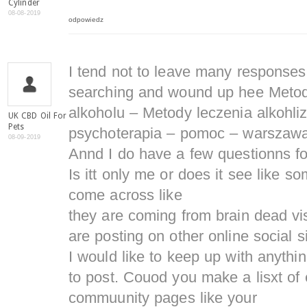
Cylinder
08-08-2019
odpowiedz
I tend not to leave many responses
searching and wound up hee Metod
alkoholu – Metody leczenia alkohli
UK CBD Oil For
Pets
psychoterapia – pomoc – warszawa
08-09-2019
Annd I do have a few questionns for y
Is itt only me or does it see like 
come across like
they are coming from brain dead vi
are posting on other online social si
I would like to keep up with anyth
to post. Couod you make a lisxt of
commuunity pages like your