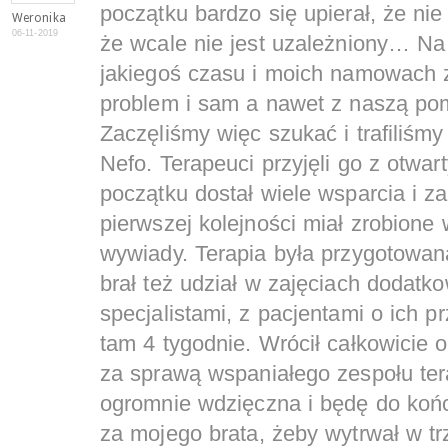
początku bardzo się upierał, że ni
Weronika
06-11-2019
że wcale nie jest uzależniony… Na
jakiegoś czasu i moich namowach 
problem i sam a nawet z naszą pom
Zaczęliśmy więc szukać i trafiliśm
Nefo. Terapeuci przyjęli go z otwa
początku dostał wiele wsparcia i z
pierwszej kolejności miał zrobione
wywiady. Terapia była przygotowana
brał też udział w zajęciach dodat
specjalistami, z pacjentami o ich 
tam 4 tygodnie. Wrócił całkowicie
za sprawą wspaniałego zespołu te
ogromnie wdzięczna i będę do końca
za mojego brata, żeby wytrwał w tr