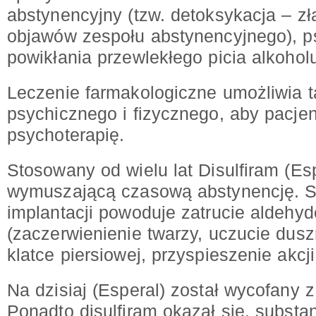
abstynencyjny (tzw. detoksykacja – zł
objawów zespołu abstynencyjnego), ps
powikłania przewlekłego picia alkohol
Leczenie farmakologiczne umożliwia 
psychicznego i fizycznego, aby pacje
psychoterapię.
Stosowany od wielu lat Disulfiram (Esp
wymuszającą czasową abstynencję. S
implantacji powoduje zatrucie aldeh
(zaczerwienienie twarzy, uczucie dusz
klatce piersiowej, przyspieszenie akcji
Na dzisiaj (Esperal) został wycofany z
Ponadto disulfiram okazał się, substa