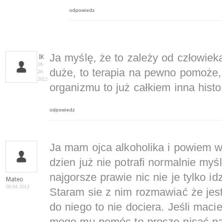
odpowiedz
Ja myślę, że to zależy od człowieka 
IK
06-
duże, to terapia na pewno pomoże,
26-
2012
organizmu to już całkiem inna histor
odpowiedz
Ja mam ojca alkoholika i powiem 
dzien już nie potrafi normalnie myśl
najgorsze prawie nic nie je tylko id
Mateo
06-04-2013
Staram sie z nim rozmawiać że jes
do niego to nie dociera. Jeśli maci