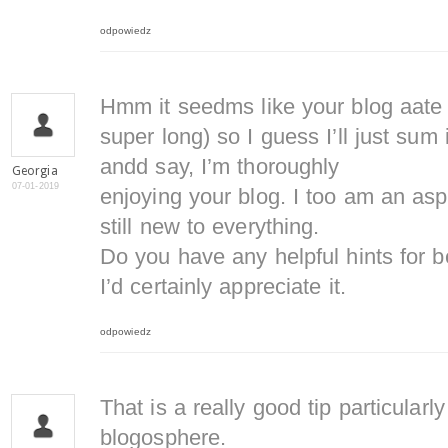
odpowiedz
Hmm it seedms like your blog aate 
super long) so I guess I’ll just sum 
andd say, I’m thoroughly
Georgia
07-01-2019
enjoying your blog. I too am an asp
still new to everything.
Do you have any helpful hints for b
I’d certainly appreciate it.
odpowiedz
That is a really good tip particularly
blogosphere.