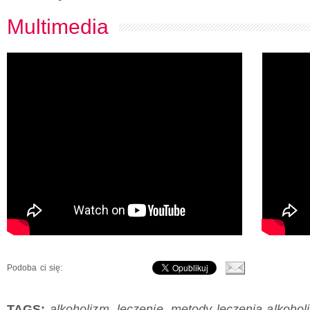
Multimedia
Podoba ci się:
TAGS:
alkoholizm
,
leczenie
,
metody leczenia alkohol