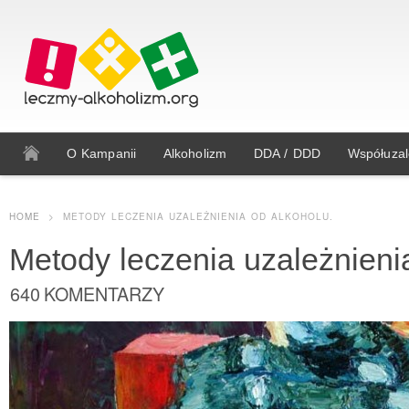
O Kampanii
Alkoholizm
DDA / DDD
Współuzal
HOME
>
METODY LECZENIA UZALEŻNIENIA OD ALKOHOLU.
Metody leczenia uzależnieni
640 KOMENTARZY