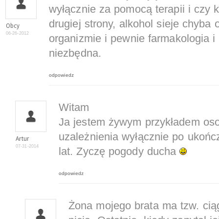
wyłącznie za pomocą terapii i czy 
drugiej strony, alkohol sieje chyb
Obcy
06-26-2012
organizmie i pewnie farmakologia i 
niezbędna.
odpowiedz
Witam
Ja jestem żywym przykładem osob
uzależnienia wyłącznie po ukończe
Artur
07-31-2014
lat. Zyczę pogody ducha
odpowiedz
Żona mojego brata ma tzw. ciąg.