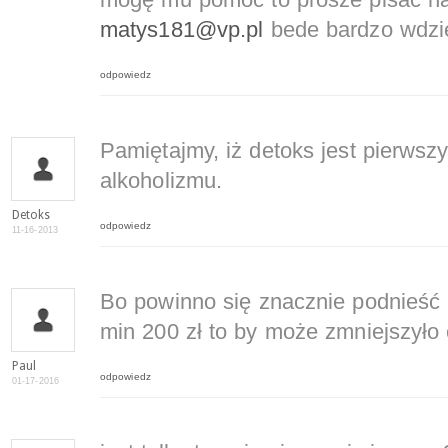
mogę mu pomóc to prosze pisać na
matys181@vp.pl
bede bardzo wdzi
odpowiedz
Pamiętajmy, iż detoks jest pierwsz
alkoholizmu.
Detoks
odpowiedz
11-16-2013
Bo powinno się znacznie podnieść 
min 200 zł to by może zmniejszyło
Paul
odpowiedz
01-17-2016