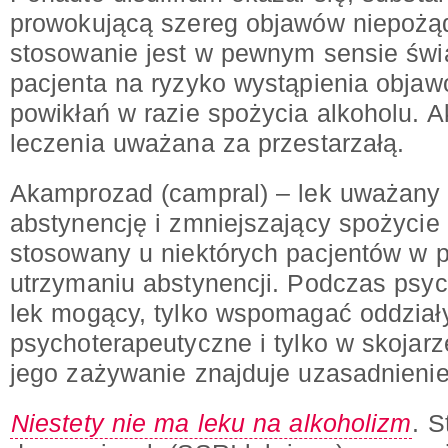
prowokującą szereg objawów niepożą
stosowanie jest w pewnym sensie ś
pacjenta na ryzyko wystąpienia obja
powikłań w razie spożycia alkoholu. Ak
leczenia uważana za przestarzałą.
Akamprozad (campral) – lek uważany 
abstynencję i zmniejszający spożycie
stosowany u niektórych pacjentów w 
utrzymaniu abstynencji. Podczas psycho
lek mogący, tylko wspomagać oddział
psychoterapeutyczne i tylko w skojarz
jego zażywanie znajduje uzasadnienie
Niestety nie ma leku na alkoholizm
. 