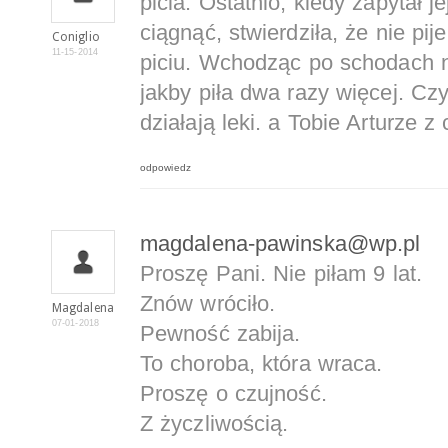
picia. Ostatnio, kiedy zapytał j
ciągnąć, stwierdziła, że nie pije
Coniglio
11-15-2014
piciu. Wchodząc po schodach na
jakby piła dwa razy więcej. Czy
działają leki. a Tobie Arturze z
odpowiedz
magdalena-pawinska@wp.pl
Proszę Pani. Nie piłam 9 lat.
Znów wróciło.
Magdalena
07-01-2018
Pewność zabija.
To choroba, która wraca.
Proszę o czujność.
Z życzliwością.