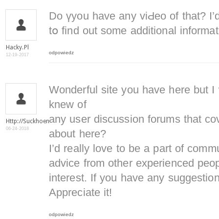
Do үyou have any viԀeo of that? I’d
tօ find out some additional informat
Hacky.pl
odpowiedz
12-19-2017
Wonderful site you have here but I 
knew of
any user discussion forums that co
Http://suckhoenamkhoa.com/
06-24-2018
about here?
I’d really love to be a part of comm
advice from other experienced peop
interest. If you have any suggestio
Appreciate it!
odpowiedz