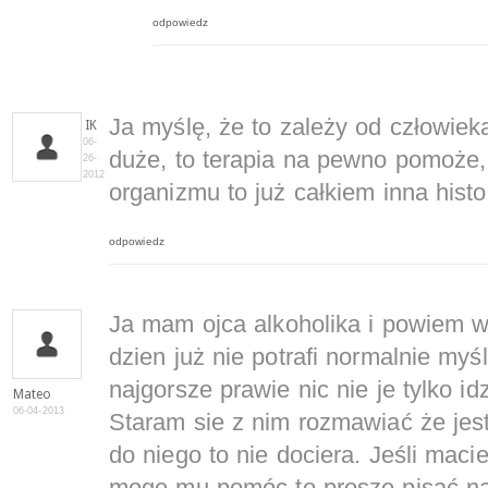
odpowiedz
Ja myślę, że to zależy od człowieka 
IK
06-
duże, to terapia na pewno pomoże,
26-
2012
organizmu to już całkiem inna histor
odpowiedz
Ja mam ojca alkoholika i powiem 
dzien już nie potrafi normalnie myśl
najgorsze prawie nic nie je tylko id
Mateo
06-04-2013
Staram sie z nim rozmawiać że jes
do niego to nie dociera. Jeśli maci