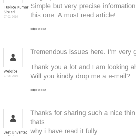
Simple but very precise informatio
TüRkçe Kumar
Siteleri
this one. A must read article!
07-02-2019
odpowiedz
Tremendous issues here. I’m very gl
Thank you a lot and I am looking a
Website
Will you kindly drop me a e-mail?
07-06-2019
odpowiedz
Thanks for sharing such a nice thin
thats
why i have read it fully
Best Unvented