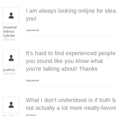
I am always looking onlijne for ide
you!
Unvented
odpowiedz
Indirect
Cylinder
10-02-2019
It’s hard to find experienced people
you sound like you khow what
you’re talking about! Thanks
Josefina
10-30-2019
odpowiedz
What i don’t understood is if truth
not actually a lot more neatly-favor
now.