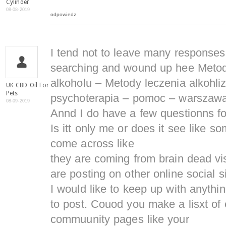
Cylinder
08-08-2019
odpowiedz
I tend not to leave many responses
searching and wound up hee Metod
alkoholu – Metody leczenia alkohli
UK CBD Oil For
Pets
psychoterapia – pomoc – warszawa
08-09-2019
Annd I do have a few questionns for y
Is itt only me or does it see like 
come across like
they are coming from brain dead vi
are posting on other online social si
I would like to keep up with anyth
to post. Couod you make a lisxt of
commuunity pages like your