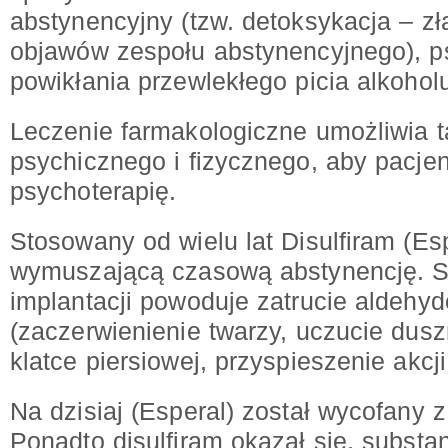
abstynencyjny (tzw. detoksykacja – zł
objawów zespołu abstynencyjnego), ps
powikłania przewlekłego picia alkohol
Leczenie farmakologiczne umożliwia 
psychicznego i fizycznego, aby pacje
psychoterapię.
Stosowany od wielu lat Disulfiram (Esp
wymuszającą czasową abstynencję. S
implantacji powoduje zatrucie aldeh
(zaczerwienienie twarzy, uczucie dusz
klatce piersiowej, przyspieszenie akcji
Na dzisiaj (Esperal) został wycofany z
Ponadto disulfiram okazał się, substa