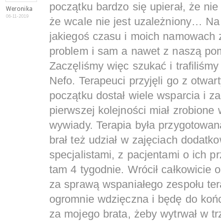
początku bardzo się upierał, że ni
Weronika
06-11-2019
że wcale nie jest uzależniony… Na
jakiegoś czasu i moich namowach 
problem i sam a nawet z naszą pom
Zaczęliśmy więc szukać i trafiliśm
Nefo. Terapeuci przyjęli go z otwa
początku dostał wiele wsparcia i z
pierwszej kolejności miał zrobione
wywiady. Terapia była przygotowana
brał też udział w zajęciach dodat
specjalistami, z pacjentami o ich 
tam 4 tygodnie. Wrócił całkowicie
za sprawą wspaniałego zespołu te
ogromnie wdzięczna i będę do końca
za mojego brata, żeby wytrwał w tr