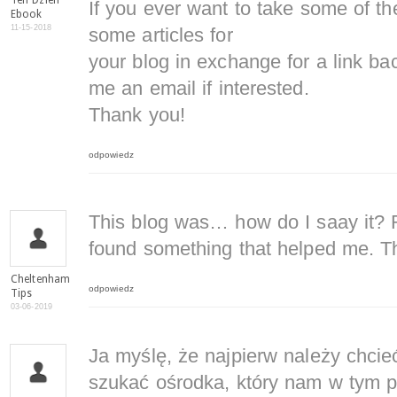
Ten Dzien
If you ever want to take some of the 
Ebook
11-15-2018
some articles for
your blog in exchange for a link ba
me an email if interested.
Thank you!
odpowiedz
This blog was… how do I saay it? R
found something that helped me. T
Cheltenham
odpowiedz
Tips
03-06-2019
Ja myślę, że najpierw należy chcieć
szukać ośrodka, który nam w tym 