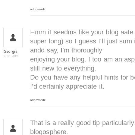
odpowiedz
Hmm it seedms like your blog aate 
super long) so I guess I’ll just sum 
andd say, I’m thoroughly
Georgia
07-01-2019
enjoying your blog. I too am an asp
still new to everything.
Do you have any helpful hints for b
I’d certainly appreciate it.
odpowiedz
That is a really good tip particularly
blogosphere.