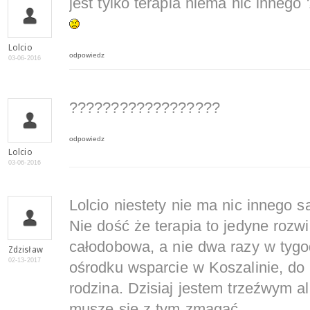
jest tylko terapia niema nic innego 
Lolcio
odpowiedz
03-06-2016
??????????????????
odpowiedz
Lolcio
03-06-2016
Lolcio niestety nie ma nic innego 
Nie dość że terapia to jedyne rozwi
całodobowa, a nie dwa razy w tygo
Zdzisław
02-13-2017
ośrodku wsparcie w Koszalinie, do
rodzina. Dzisiaj jestem trzeźwym al
muszę się z tym zmagać.