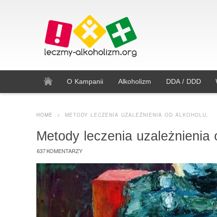
O Kampanii
Alkoholizm
DDA / DDD
HOME
>
METODY LECZENIA UZALEŻNIENIA OD ALKOHOLU.
Metody leczenia uzależnienia 
637 KOMENTARZY