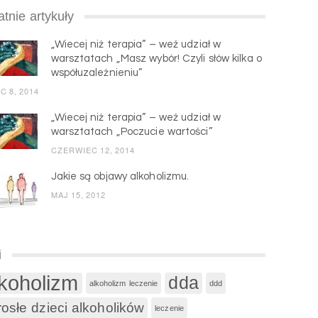
atnie artykuły
„Wiecej niż terapia” – weź udział w
warsztatach „Masz wybór! Czyli słów kilka o
współuzależnieniu”
C 8, 2014
„Wiecej niż terapia” – weź udział w
warsztatach „Poczucie wartości”
CZERWIEC 12, 2014
Jakie są objawy alkoholizmu.
MAJ 15, 2012
i
lkoholizm
dda
alkoholizm leczenie
ddd
osłe dzieci alkoholików
leczenie