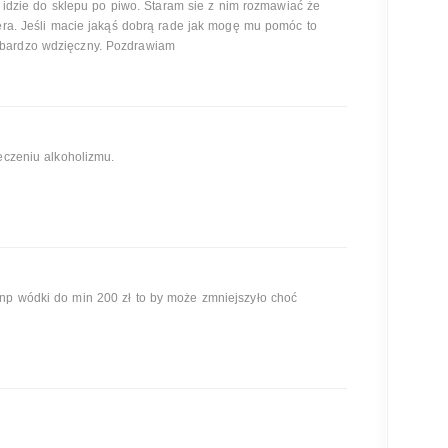
ko idzie do sklepu po piwo. Staram sie z nim rozmawiać że
iera. Jeśli macie jakąś dobrą rade jak mogę mu pomóc to
bardzo wdzięczny. Pozdrawiam
eczeniu alkoholizmu.
np wódki do min 200 zł to by może zmniejszyło choć