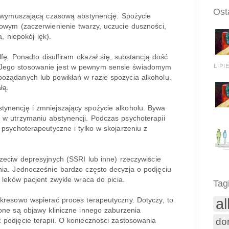
Ost
dą wymuszającą czasową abstynencję. Spożycie
owym (zaczerwienienie twarzy, uczucie duszności,
, niepokój lęk).
lfę. Ponadto disulfiram okazał się, substancją dość
LIPIE
 Jego stosowanie jest w pewnym sensie świadomym
ożądanych lub powikłań w razie spożycia alkoholu.
łą.
ynencję i zmniejszający spożycie alkoholu. Bywa
 w utrzymaniu abstynencji. Podczas psychoterapii
 psychoterapeutyczne i tylko w skojarzeniu z
zeciw depresyjnych (SSRI lub inne) rzeczywiście
nia. Jednocześnie bardzo często decyzja o podjęciu
 leków pacjent zwykle wraca do picia.
Tag
a
kresowo wspierać proces terapeutyczny. Dotyczy, to
one są objawy kliniczne innego zaburzenia
podjęcie terapii. O konieczności zastosowania
dor