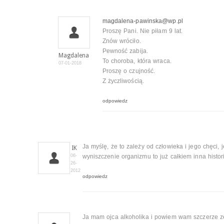
magdalena-pawinska@wp.pl
Proszę Pani. Nie piłam 9 lat.
Znów wróciło.
Pewność zabija.
Magdalena
To choroba, która wraca.
07-01-2018
Proszę o czujność.
Z życzliwością.
odpowiedz
Ja myślę, że to zależy od człowieka i jego chęci, 
IK
06-
wyniszczenie organizmu to już całkiem inna histor
26-
2012
odpowiedz
Ja mam ojca alkoholika i powiem wam szczerze ze 