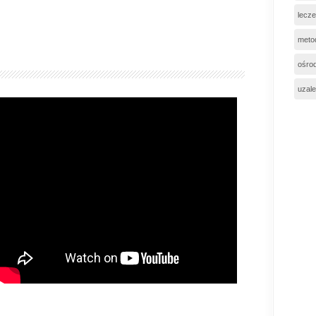
lecze
meto
ośro
uzale