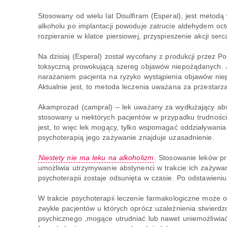
Stosowany od wielu lat Disulfiram (Esperal), jest meto
alkoholu po implantacji powoduje zatrucie aldehydem oct
rozpieranie w klatce piersiowej, przyspieszenie akcji serca
Na dzisiaj (Esperal) został wycofany z produkcji przez Po
toksyczną prowokującą szereg objawów niepożądanych.
narażaniem pacjenta na ryzyko wystąpienia objawów niep
Aktualnie jest, to metoda leczenia uważana za przestarza
Akamprozad (campral) – lek uważany za wydłużający abst
stosowany u niektórych pacjentów w przypadku trudności
jest, to więc lek mogący, tylko wspomagać oddziaływania
psychoterapią jego zażywanie znajduje uzasadnienie.
Niestety nie ma leku na alkoholizm
. Stosowanie leków pr
umożliwia utrzymywanie abstynenci w trakcie ich zażywa
psychoterapii zostaje odsunięta w czasie. Po odstawieniu
W trakcie psychoterapii leczenie farmakologiczne może o
zwykle pacjentów u których oprócz uzależnienia stwierdz
psychicznego ,mogące utrudniać lub nawet uniemożliwiać 