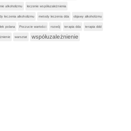
nie alkoholizmu
leczenie współuzależnienia
dy leczenia alkoholizmu
metody leczenia dda
objawy alkoholizmu
dek polana
Poczucie wartości
rozwój
terapia dda
terapia ddd
współuzależnienie
żnienie
warsztat