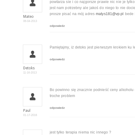
powtarza sie i co najgorsze prawie nic nie je tyl
jest nam potrzebny ale jakoś do niego to nie doc
prosze pisać na mój adres
matys181@vp.pl
bede 
Mateo
06-04-2013
odpowiedz
Pamiętajmy, iż detoks jest pierwszym krokiem ku l
odpowiedz
Detoks
11-16-2013
Bo powinno się znacznie podnieść ceny alkoholu 
troche problem
odpowiedz
Paul
01-17-2016
jest tylko terapia niema nic innego ?