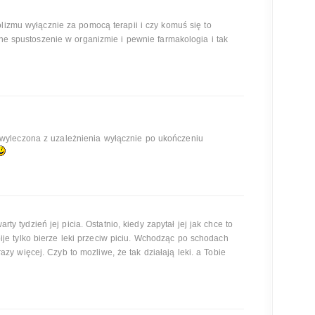
lizmu wyłącznie za pomocą terapii i czy komuś się to
mne spustoszenie w organizmie i pewnie farmakologia i tak
 wyleczona z uzależnienia wyłącznie po ukończeniu
ty tydzień jej picia. Ostatnio, kiedy zapytał jej jak chce to
pije tylko bierze leki przeciw piciu. Wchodząc po schodach
razy więcej. Czyb to mozliwe, że tak działają leki. a Tobie