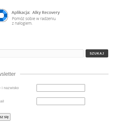
sletter
ę i nazwisko
ail