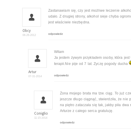
Zastanawiam się, czy jest możliwe leczenie alkoho
udało. Z drugiej strony, alkohol sieje chyba ogro
jest właściwie niezbędna.
Obcy
odpowiedz
06-26-2012
Witam
Ja jestem żywym przykładem osoby, która jest
terapii.Nie pije od 7 lat. Zyczę pogody ducha
Artur
odpowiedz
07-31-2014
Żona mojego brata ma tzw. ciąg. To już czwar
jeszcze długo ciągnąć, stwierdziła, że nie 
na piętro zataczała się tak, jakby piła dwa 
Arturze z całego serca gratuluję.
Coniglio
11-15-2014
odpowiedz